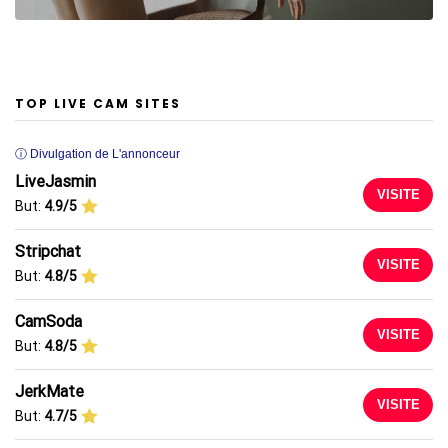
TOP LIVE CAM SITES
ⓘ Divulgation de L'annonceur
LiveJasmin
VISITE
But:
4.9/5
Stripchat
VISITE
But:
4.8/5
CamSoda
VISITE
But:
4.8/5
JerkMate
VISITE
But:
4.7/5