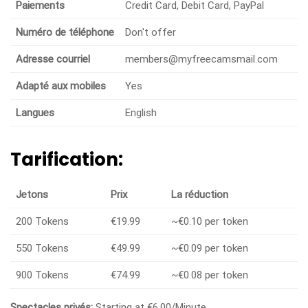
Paiements
Credit Card, Debit Card, PayPal
Numéro de téléphone
Don't offer
Adresse courriel
members@myfreecamsmail.com
Adapté aux mobiles
Yes
Langues
English
Tarification:
Jetons
Prix
La réduction
200 Tokens
€19.99
~€0.10 per token
550 Tokens
€49.99
~€0.09 per token
900 Tokens
€74.99
~€0.08 per token
Spectacles privés:
Starting at €6.00/Minute