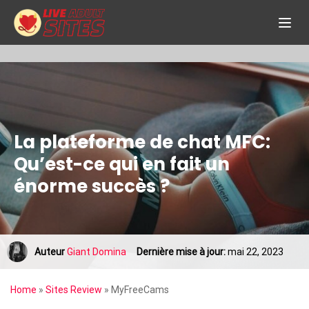
La plateforme de chat MFC:
Qu’est-ce qui en fait un
énorme succès ?
Auteur
Giant Domina
Dernière mise à jour:
mai 22, 2023
Home
»
Sites Review
»
MyFreeCams