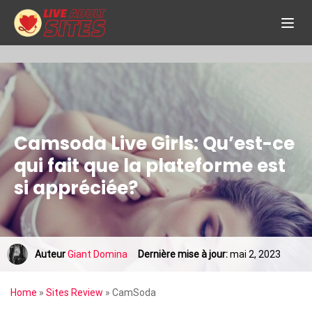
Camsoda Live Girls: Qu’est-ce
qui fait que la plateforme est
si appréciée?
Auteur
Giant Domina
Dernière mise à jour:
mai 2, 2023
Home
»
Sites Review
»
CamSoda