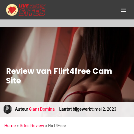
Review van Flirt4free Cam
Site
Auteur
Giant Domina
Laatst bijgewerkt:
mei 2, 2023
Home
»
Sites Review
»
Flirt4Free