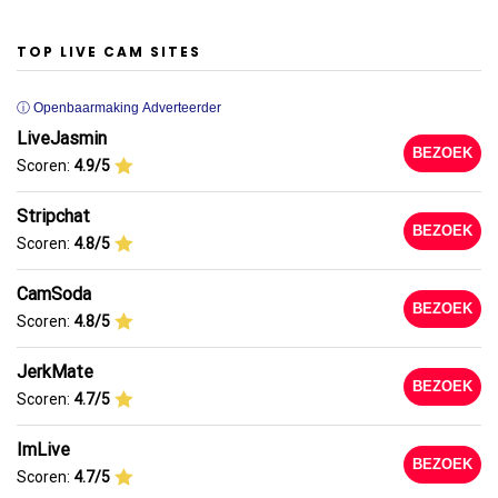
TOP LIVE CAM SITES
ⓘ Openbaarmaking Adverteerder
LiveJasmin
BEZOEK
Scoren:
4.9/5
Stripchat
BEZOEK
Scoren:
4.8/5
CamSoda
BEZOEK
Scoren:
4.8/5
JerkMate
BEZOEK
Scoren:
4.7/5
ImLive
BEZOEK
Scoren:
4.7/5