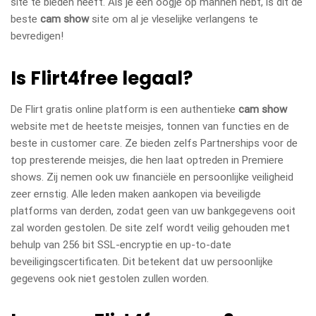
site te bieden heeft. Als je een oogje op mannen hebt, is dit de
beste
cam show
site om al je vleselijke verlangens te
bevredigen!
Is Flirt4free legaal?
De Flirt gratis online platform is een authentieke
cam show
website met de heetste meisjes, tonnen van functies en de
beste in customer care. Ze bieden zelfs Partnerships voor de
top presterende meisjes, die hen laat optreden in Premiere
shows. Zij nemen ook uw financiële en persoonlijke veiligheid
zeer ernstig. Alle leden maken aankopen via beveiligde
platforms van derden, zodat geen van uw bankgegevens ooit
zal worden gestolen. De site zelf wordt veilig gehouden met
behulp van 256 bit SSL-encryptie en up-to-date
beveiligingscertificaten. Dit betekent dat uw persoonlijke
gegevens ook niet gestolen zullen worden.