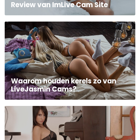
Review van ImLive Cam Site
Waarom houden kerels zo van
LiveJasmin Cams?