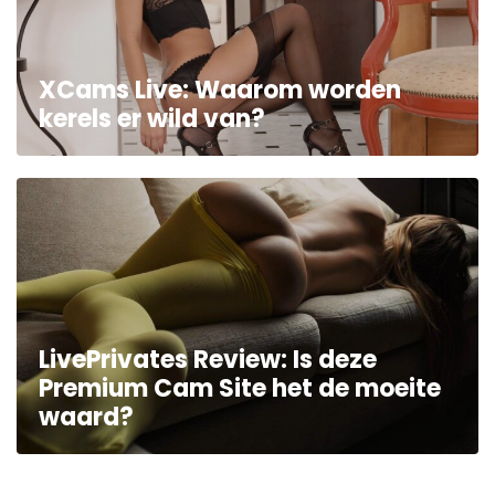
XCams Live: Waarom worden
kerels er wild van?
LivePrivates Review: Is deze
Premium Cam Site het de moeite
waard?