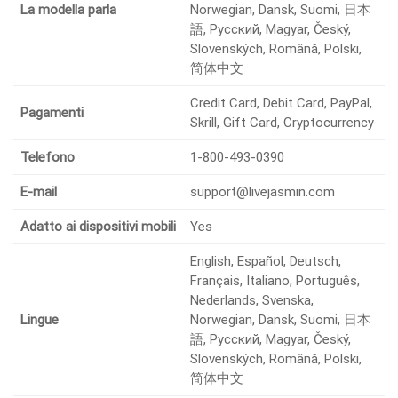
La modella parla
Norwegian, Dansk, Suomi, 日本
語, Pусский, Magyar, Český,
Slovenských, Română, Polski,
简体中文
Credit Card, Debit Card, PayPal,
Pagamenti
Skrill, Gift Card, Cryptocurrency
Telefono
1-800-493-0390
E-mail
support@livejasmin.com
Adatto ai dispositivi mobili
Yes
English, Español, Deutsch,
Français, Italiano, Português,
Nederlands, Svenska,
Lingue
Norwegian, Dansk, Suomi, 日本
語, Pусский, Magyar, Český,
Slovenských, Română, Polski,
简体中文