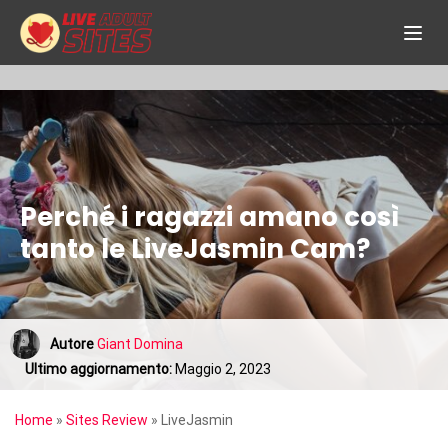
Perché i ragazzi amano così
tanto le LiveJasmin Cam?
Autore
Giant Domina
Ultimo aggiornamento:
Maggio 2, 2023
Home
»
Sites Review
»
LiveJasmin