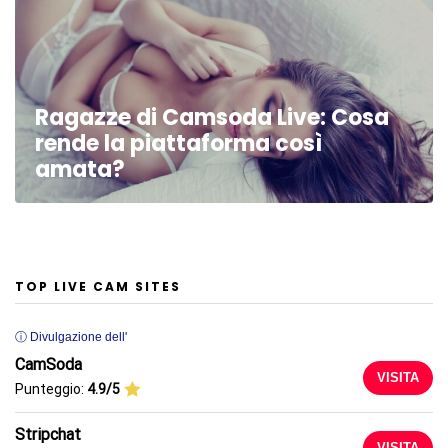
Ragazze di Camsoda Live: Cosa
rende la piattaforma così
amata?
TOP LIVE CAM SITES
ⓘ Divulgazione dell'
CamSoda
VISITA
Punteggio:
4.9/5
Stripchat
VISITA