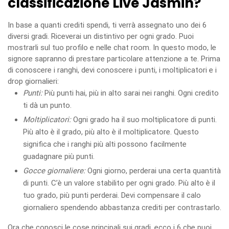
classificazione Live Jasmin?
In base a quanti crediti spendi, ti verrà assegnato uno dei 6
diversi gradi. Riceverai un distintivo per ogni grado. Puoi
mostrarli sul tuo profilo e nelle chat room. In questo modo, le
signore sapranno di prestare particolare attenzione a te. Prima
di conoscere i ranghi, devi conoscere i punti, i moltiplicatori e i
drop giornalieri:
Punti:
Più punti hai, più in alto sarai nei ranghi. Ogni credito
ti dà un punto.
Moltiplicatori:
Ogni grado ha il suo moltiplicatore di punti.
Più alto è il grado, più alto è il moltiplicatore. Questo
significa che i ranghi più alti possono facilmente
guadagnare più punti.
Gocce giornaliere:
Ogni giorno, perderai una certa quantità
di punti. C’è un valore stabilito per ogni grado. Più alto è il
tuo grado, più punti perderai. Devi compensare il calo
giornaliero spendendo abbastanza crediti per contrastarlo.
Ora che conosci le cose principali sui gradi, ecco i 6 che puoi